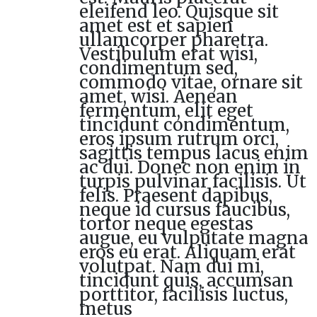
eleifend leo. Quisque sit
amet est et sapien
ullamcorper pharetra.
Vestibulum erat wisi,
condimentum sed,
commodo vitae, ornare sit
amet, wisi. Aenean
fermentum, elit eget
tincidunt condimentum,
eros ipsum rutrum orci,
sagittis tempus lacus enim
ac dui. Donec non enim in
turpis pulvinar facilisis. Ut
felis. Praesent dapibus,
neque id cursus faucibus,
tortor neque egestas
augue, eu vulputate magna
eros eu erat. Aliquam erat
volutpat. Nam dui mi,
tincidunt quis, accumsan
porttitor, facilisis luctus,
metus