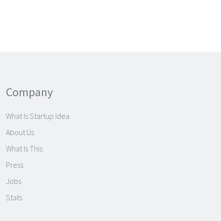
Company
What Is Startup Idea
About Us
What Is This
Press
Jobs
Stats