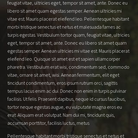
feugiat vitae, ultricies eget, tempor sit amet, ante. Donec eu
libero sit amet quam egestas semper. Aenean ultricies mi
vitae est. Mauris placerat eleifend leo. Pellentesque habitant
morbi tristique senectus et netus et malesuada fames ac
turpis egestas. Vestibulum tortor quam, feugiat vitae, ultricies
eget, tempor sit amet, ante. Donec eu libero sit amet quam
egestas semper. Aenean ultricies mi vitae est. Mauris placerat
eleifend leo. Quisque sit amet est et sapien ullamcorper
pharetra. Vestibulum erat wisi, condimentum sed, commodo
vitae, ornare sit amet, wisi. Aenean fermentum, elit eget
tincidunt condimentum, eros ipsum rutrum orci, sagittis
tempus lacus enim ac dui. Donec non enim in turpis pulvinar
facilisis. Ut felis. Praesent dapibus, neque id cursus faucibus,
tortor neque egestas augue, eu vulputate magna eros eu
erat. Aliquam erat volutpat. Nam dui mi, tincidunt quis,
accumsan porttitor, facilisis luctus, metus
Pellentesque habitant morbi tristique senectus et netus et