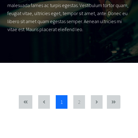
malesuada fames ac turpis egestas. Vestibulum tortor quam,
feugiat vitae, ultricies eget, tempor sit amet, ante. Donec eu
libero sit amet quam egestas semper. Aenean ultricies mi
vitae est. Mauris placerat eleifend leo.
1
2