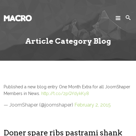
SEARCH
Search
Article Category Blog
Home
Pages
Projects
Published a new blog entry One Month Extra for all JoomShaper
Members in News.
http://t.co/2pQYdykKy8
Blog
— JoomShaper (@joomshaper)
February 2, 2015
Joomla!
Doner spare ribs pastrami shank