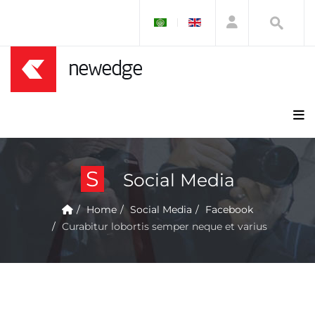
S
Social Media
Home
Social Media
Facebook
Curabitur lobortis semper neque et varius