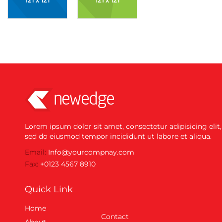
Lorem ipsum dolor sit amet, consectetur adipisicing elit,
sed do eiusmod tempor incididunt ut labore et aliqua.
Email:
Info@yourcompnay.com
Fax:
+0123 4567 8910
Quick Link
Home
Contact
About