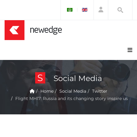
S
Social Media
Home
Social Media
Twitter
Flight MH17: Russia and its changing story inspire us