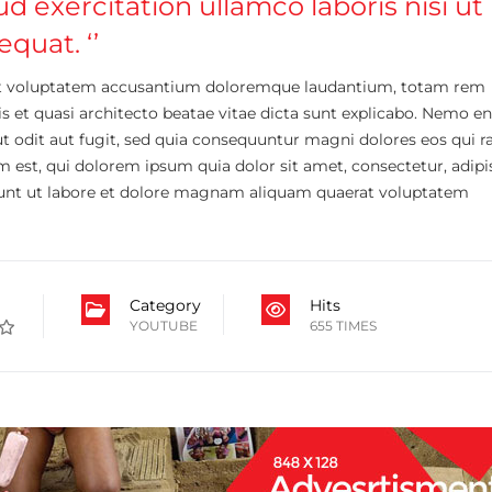
 exercitation ullamco laboris nisi ut
quat. ‘’
r sit voluptatem accusantium doloremque laudantium, totam rem
tis et quasi architecto beatae vitae dicta sunt explicabo. Nemo e
t odit aut fugit, sed quia consequuntur magni dolores eos qui r
st, qui dolorem ipsum quia dolor sit amet, consectetur, adipisc
nt ut labore et dolore magnam aliquam quaerat voluptatem
Category
Hits
YOUTUBE
655 TIMES