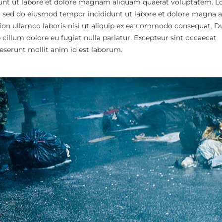
nt ut labore et dolore magnam aliquam quaerat voluptatem. 
t, sed do eiusmod tempor incididunt ut labore et dolore magna a
ion ullamco laboris nisi ut aliquip ex ea commodo consequat. D
e cillum dolore eu fugiat nulla pariatur. Excepteur sint occaecat
deserunt mollit anim id est laborum.