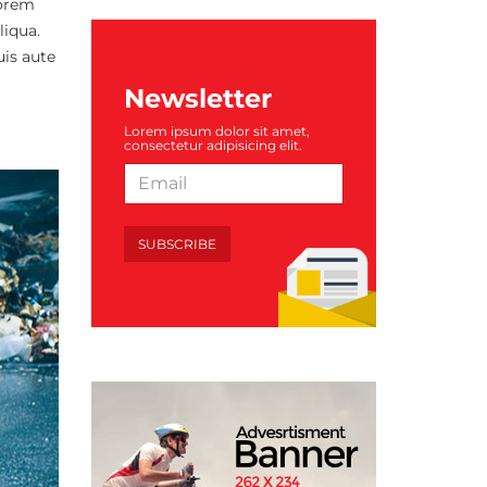
Lorem
liqua.
uis aute
Newsletter
Lorem ipsum dolor sit amet,
consectetur adipisicing elit.
SUBSCRIBE