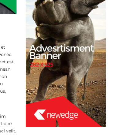
 et
 Donec
met est
enean
 non
eu
us,
nim
atione
i velit,