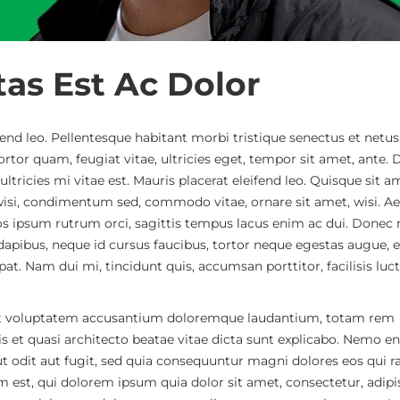
as Est Ac Dolor
ifend leo. Pellentesque habitant morbi tristique senectus et netus
tor quam, feugiat vitae, ultricies eget, tempor sit amet, ante.
tricies mi vitae est. Mauris placerat eleifend leo. Quisque sit a
wisi, condimentum sed, commodo vitae, ornare sit amet, wisi. A
s ipsum rutrum orci, sagittis tempus lacus enim ac dui. Donec
nt dapibus, neque id cursus faucibus, tortor neque egestas augue, 
t. Nam dui mi, tincidunt quis, accumsan porttitor, facilisis luct
r sit voluptatem accusantium doloremque laudantium, totam rem
tis et quasi architecto beatae vitae dicta sunt explicabo. Nemo e
t odit aut fugit, sed quia consequuntur magni dolores eos qui r
st, qui dolorem ipsum quia dolor sit amet, consectetur, adipisc