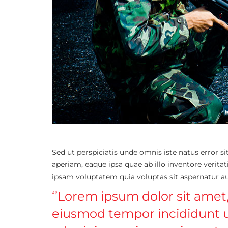
Sed ut perspiciatis unde omnis iste natus erro
aperiam, eaque ipsa quae ab illo inventore verita
ipsam voluptatem quia voluptas sit aspernatur aut
‘’Lorem ipsum dolor sit amet,
eiusmod tempor incididunt u