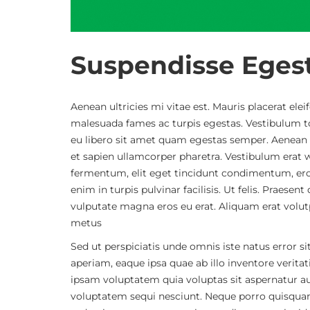
Suspendisse Egest
Aenean ultricies mi vitae est. Mauris placerat ele
malesuada fames ac turpis egestas. Vestibulum tor
eu libero sit amet quam egestas semper. Aenean ul
et sapien ullamcorper pharetra. Vestibulum erat 
fermentum, elit eget tincidunt condimentum, ero
enim in turpis pulvinar facilisis. Ut felis. Praese
vulputate magna eros eu erat. Aliquam erat volutpa
metus
Sed ut perspiciatis unde omnis iste natus erro
aperiam, eaque ipsa quae ab illo inventore verita
ipsam voluptatem quia voluptas sit aspernatur au
voluptatem sequi nesciunt. Neque porro quisquam e