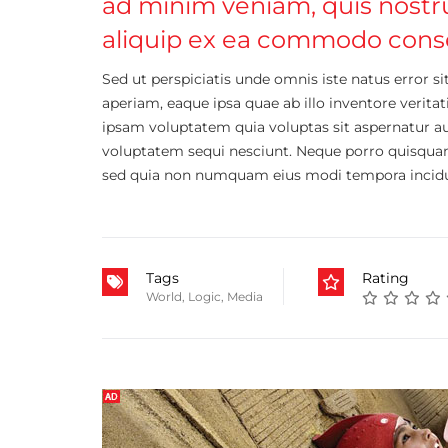
ad minim veniam, quis nostrud
aliquip ex ea commodo conse
Sed ut perspiciatis unde omnis iste natus erro
aperiam, eaque ipsa quae ab illo inventore verita
ipsam voluptatem quia voluptas sit aspernatur au
voluptatem sequi nesciunt. Neque porro quisquam e
sed quia non numquam eius modi tempora incidu
Tags
Rating
World
,
Logic
,
Media