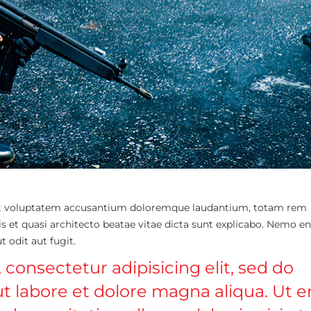
r sit voluptatem accusantium doloremque laudantium, totam rem
tis et quasi architecto beatae vitae dicta sunt explicabo. Nemo e
 odit aut fugit.
 consectetur adipisicing elit, sed do
t labore et dolore magna aliqua. Ut 