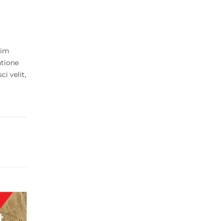
nim
atione
i velit,