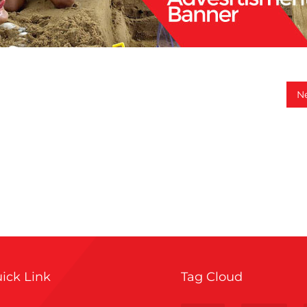
N
ick Link
Tag Cloud