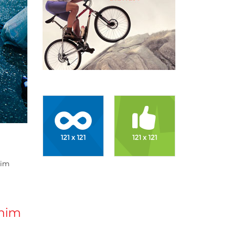
nim
enim